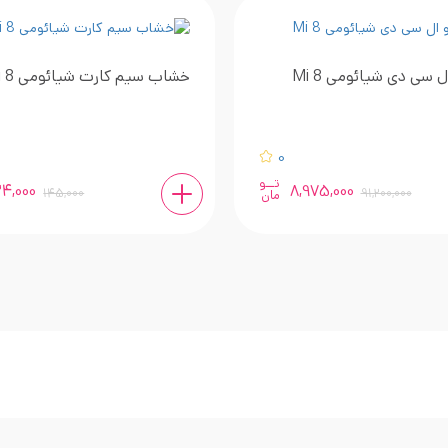
ل سی دی شیائومی Mi 8
خشاب سیم کارت شیائومی Mi 8
0
تــو
24,000
8,975,000
145,000
91,200,000
مان