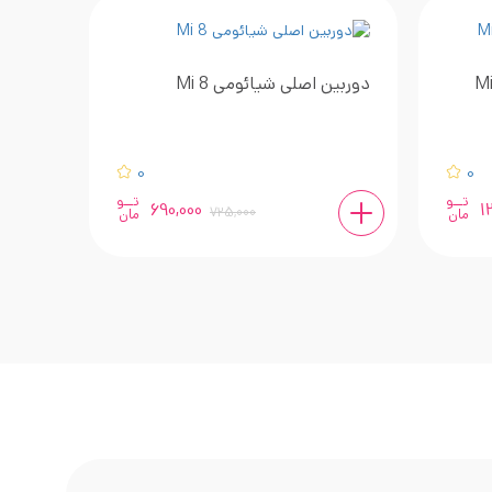
دوربین اصلی شیائومی Mi 8
برد شار
0
0
تــو
تــو
690,000
1
725,000
مان
مان