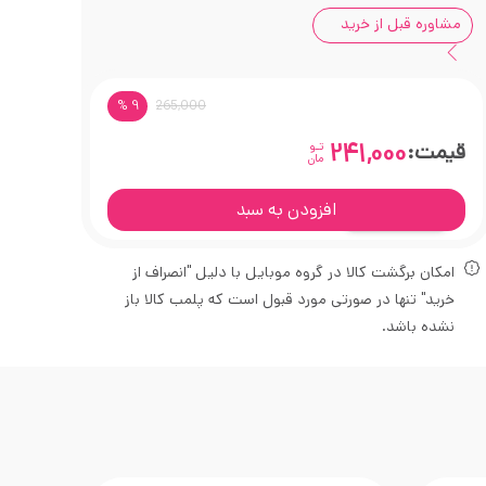
مشاوره قبل از خرید
% 9
265,000
قیمت:
241,000
تـو
مان
افزودن به سبد
امکان برگشت کالا در گروه موبایل با دلیل "انصراف از
خرید" تنها در صورتی مورد قبول است که پلمب کالا باز
نشده باشد.