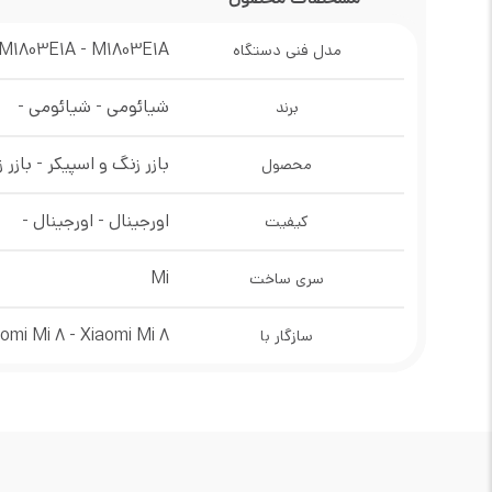
M1803E1A
-
M1803E1A
مدل فنی دستگاه
شیائومی
-
شیائومی
-
برند
بازر زنگ و اسپیکر
-
بازر 
محصول
اورجینال
-
اورجینال
-
کیفیت
Mi
سری ساخت
aomi Mi 8
-
Xiaomi Mi 8
سازگار با