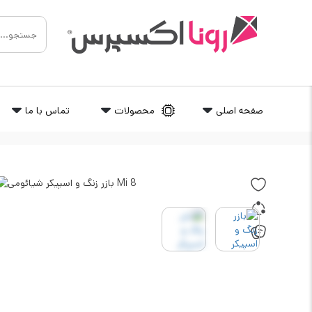
صفحه اصلی
محصولات
تماس با ما
رونااکسپرس
/
معدن قطعات
/
بازر زنگ و اسپیکر
/
بازر زنگ و ب