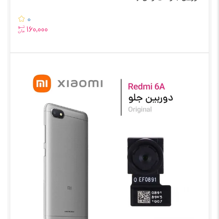
0
تــو
160,000
مان