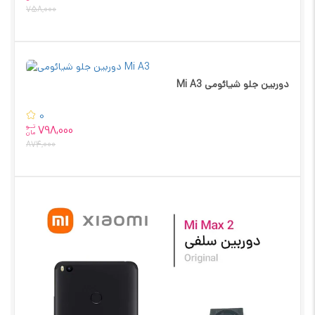
758,000
دوربین جلو شیائومی Mi A3
0
تــو
798,000
مان
874,000