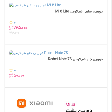
دوربین سلفی شیائومی Mi 8 Lite
0
تــو
745,000
مان
796,000
دوربین جلو شیائومی Redmi Note 7S
0
تــو
50,000
مان