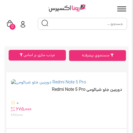
0
مرتب سازی بر اساس
جستجوی پیشرفته
دوربین جلو شیائومی Redmi Note 5 Pro
0
تــو
675,000
مان
687,000