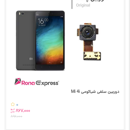
دوربین سلفی شیائومی Mi 4i
0
تــو
867,000
مان
896,000