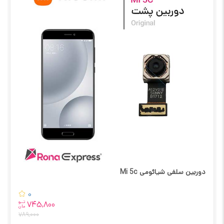
دوربین سلفی شیائومی Mi 5c
0
تــو
745,800
مان
789,000