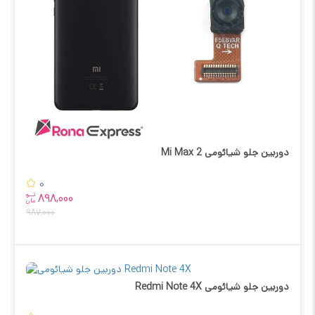
دوربین جلو شیائومی Mi Max 2
0
تــو
898,000
مان
987,000
دوربین جلو شیائومی Redmi Note 4X