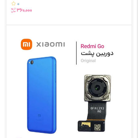
0
تــو
360,000
مان