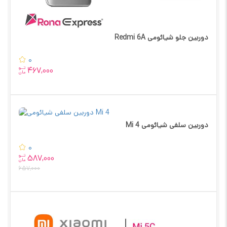
دوربین جلو شیائومی Redmi 6A
0
تــو
467,000
مان
دوربین سلفی شیائومی Mi 4
0
تــو
587,000
مان
657,000