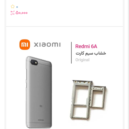
0
تــو
50,000
مان