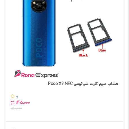
خشاب سیم کارت شیائومی Poco X3 NFC
0
تــو
145,000
مان
150,000