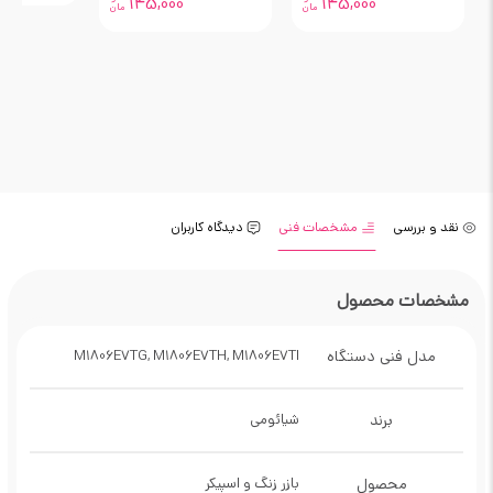
145,000
145,000
مان
مان
نقد و بررسی
مشخصات فنی
دیدگاه کاربران
مشخصات محصول
مدل فنی دستگاه
M1806E7TG, M1806E7TH, M1806E7TI
برند
شیائومی
محصول
بازر زنگ و اسپیکر