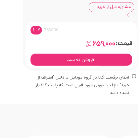
مشاوره قبل از خرید
% 14
768,000
قیمت:
659,000
تـو
مان
افزودن به سبد
امکان برگشت کالا در گروه موبایل با دلیل "انصراف از
خرید" تنها در صورتی مورد قبول است که پلمب کالا باز
نشده باشد.