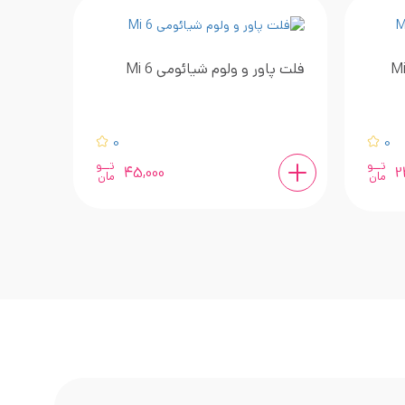
فلت پاور و ولوم شیائومی Mi 6
فلت ماد
0
0
تــو
تــو
45,000
2
مان
مان