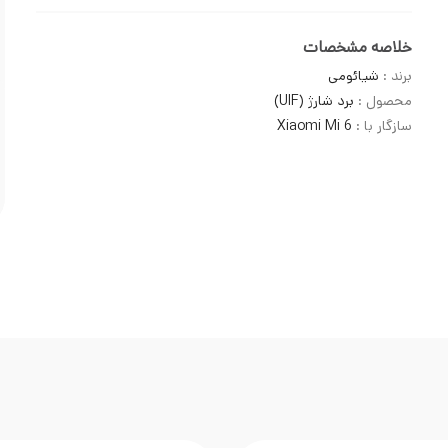
خلاصه مشخصات
برند :
شیائومی
محصول :
برد شارژ (UIF)
سازگار با :
Xiaomi Mi 6