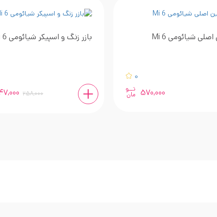
اصلی شیائومی Mi 6
بازر زنگ و اسپیکر شیائومی Mi 6
0
تــو
47,000
570,000
258,000
مان