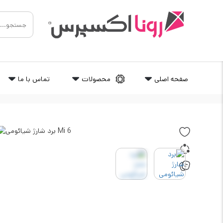
صفحه اصلی
محصولات
تماس با ما
رونااکسپرس
/
معدن قطعات
/
برد شارژ | فلت شارژ
/
برد شارژ 