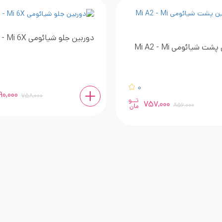
دوربین جلو شیائومی Mi A2 - Mi 6X
دوربین پشت شیائومی Mi A2 - Mi
0
90,000
758,000
تــو
757,000
856,000
مان