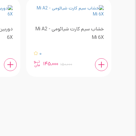
خشاب سیم کارت شیائومی Mi A2 -
6X
Mi 6X
0
تــو
145,000
150,000
مان