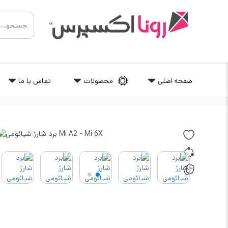
صفحه اصلی
محصولات
تماس با ما
رونااکسپرس
/
معدن قطعات
/
برد شارژ | فلت شارژ
/
برد شارژ 