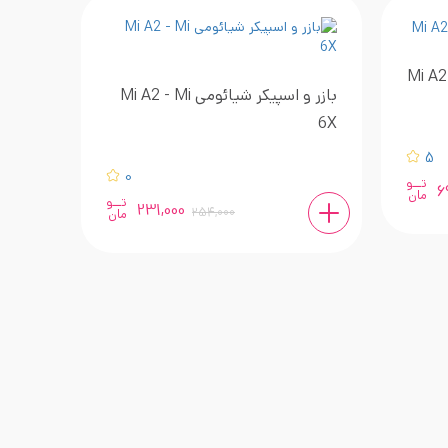
بازر و اسپیکر شیائومی Mi A2 - Mi
6X
5
0
تــو
6
مان
تــو
231,000
254,000
مان
6X