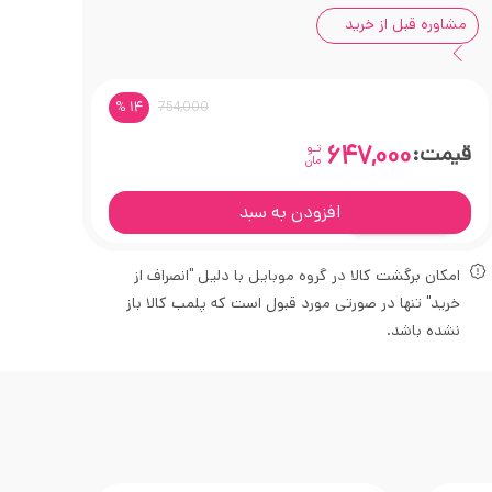
مشاوره قبل از خرید
% 14
754,000
قیمت:
647,000
تـو
مان
افزودن به سبد
امکان برگشت کالا در گروه موبایل با دلیل "انصراف از
خرید" تنها در صورتی مورد قبول است که پلمب کالا باز
نشده باشد.