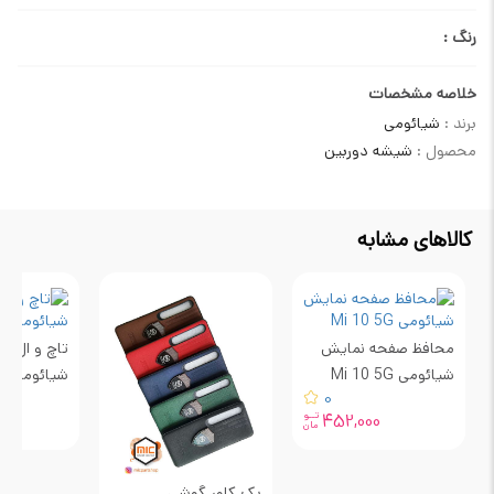
رنگ :
خلاصه مشخصات
برند :
شیائومی
محصول :
شیشه دوربین
کالاهای مشابه
محافظ صفحه نمایش
تاچ و ال س
شیائومی Mi 10 5G
شیائومی Mi 10 5G
0
تــو
0
452,000
مان
بک کاور گوشی