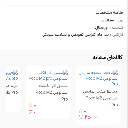
خلاصه مشخصات
برند :
شیائومی
کیفیت :
اورجینال
گارانتی :
سه ماه گارانتی تعویض و سلامت فیزیکی
کالاهای مشابه
سنسور اثر انگشت
فریم میانی
محافظ صفحه نمایش
شیائومی Poco M2
co M2 Pro
شیائومی Poco M2
Pro
Pro
0
تــو
0
0
مان
تــو
145,000
مان