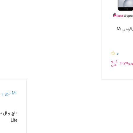
تاچ و ال سی دی شیائومی Mi
0
تــو
2,690,
مان
Lite