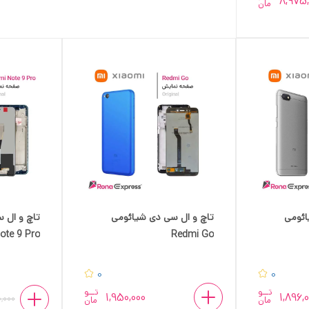
8,975,
مان
ائومی
تاچ و ال سی دی شیائومی
تاچ و ال 
ote 9 Pro
Redmi Go
0
0
تــو
تــو
1,950,000
1,896,
0,000
مان
مان