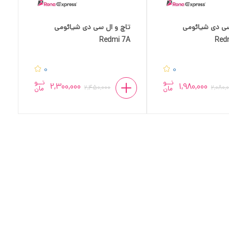
سی دی شیائومی
تاچ و ال سی دی شیائومی
Redmi 7A
Red
0
0
تــو
تــو
2,300,000
1,980,000
2,450,000
2,080,
مان
مان