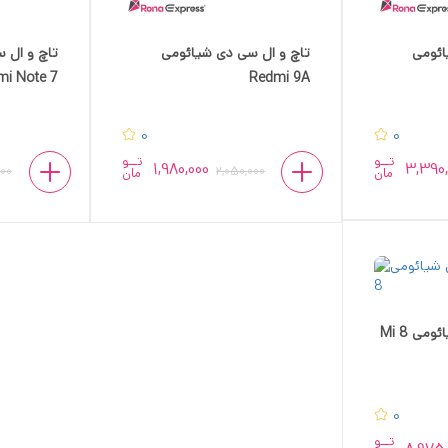
ائومی
تاچ و ال سی دی شیائومی
تاچ و ال 
mi Note 7
Redmi 9A
0
0
تــو
تــو
1,980,000
3,390,
000
2,050,000
مان
مان
ی Mi 8
0
تــو