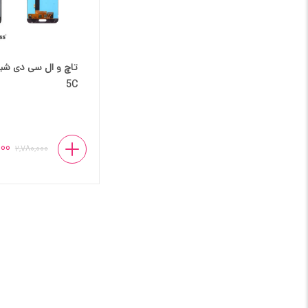
5C
000
2,780,000