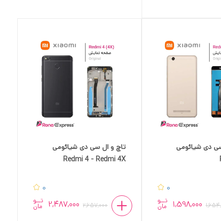
سی دی شیائومی
تاچ و ال سی دی شیائومی
Redmi 4 - Redmi 4X
0
0
تــو
تــو
2,487,000
1,598,000
2,657,000
1,654
مان
مان