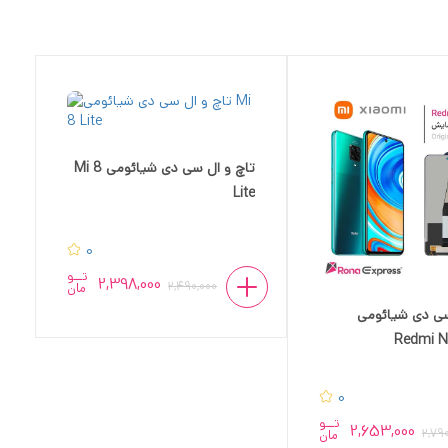
تاچ و ال سی دی شیائومی Mi 8
Lite
0
تــو
2,398,000
2,490,000
مان
سی دی شیائومی
Redmi N
0
تــو
2,653,000
2,79
مان