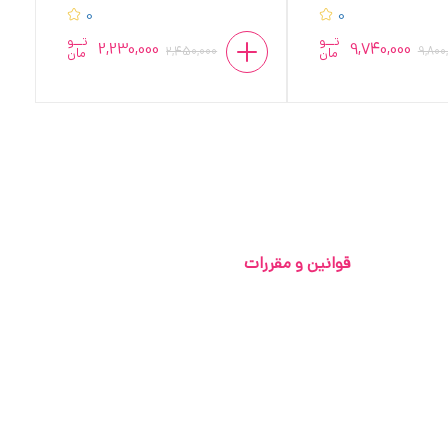
0
0
تــو
تــو
2,230,000
9,740,000
2,450,000
9,800
مان
مان
قوانین و مقررات