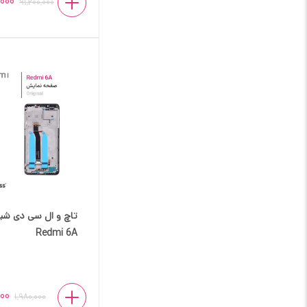
000
91,200,000
تاچ و ال سی دی شی
Redmi 6A
000
1,980,000