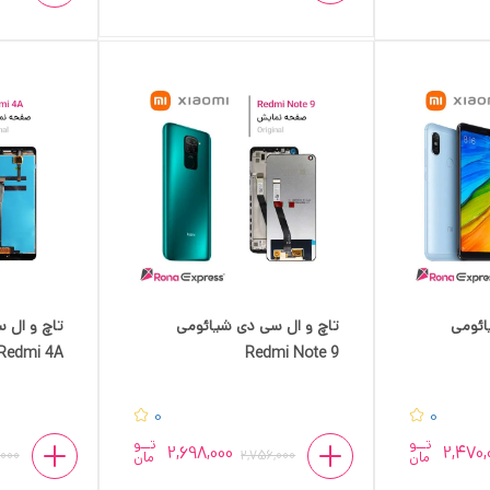
ائومی
تاچ و ال سی دی شیائومی
تاچ و ال 
Redmi 4A
Redmi Note 9
0
0
تــو
تــو
2,698,000
2,470,
,000
2,756,000
مان
مان