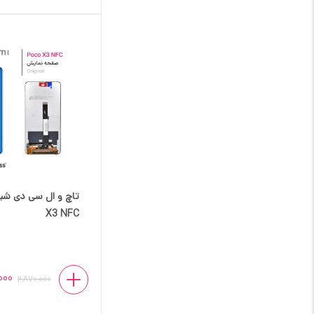
X3 NFC
000
2,870,000