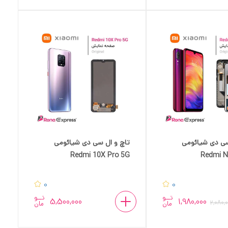
سی دی شیائومی
تاچ و ال سی دی شیائومی
Redmi 10X Pro 5G
Redmi N
0
0
تــو
تــو
5,500,000
1,980,000
2,080,
مان
مان