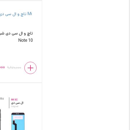
Note 10
000
9,870,000